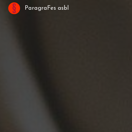
ParagraFes asbl
Sk